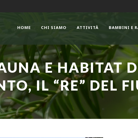
HOME
CHI SIAMO
ATTIVITÀ
BAMBINI E 
FAUNA E HABITAT D
O, IL “RE” DEL F