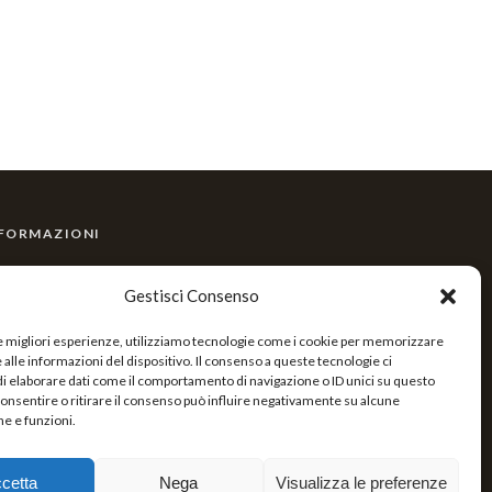
FORMAZIONI
sociazione Italiana guide di Bagni di Foresta
Gestisci Consenso
d. Fisc. 91022680036
le migliori esperienze, utilizziamo tecnologie come i cookie per memorizzare
alle informazioni del dispositivo. Il consenso a queste tecnologie ci
i elaborare dati come il comportamento di navigazione o ID unici su questo
formativa Privacy
consentire o ritirare il consenso può influire negativamente su alcune
he e funzioni.
associazioneabf@gmail.com
cetta
Nega
Visualizza le preferenze