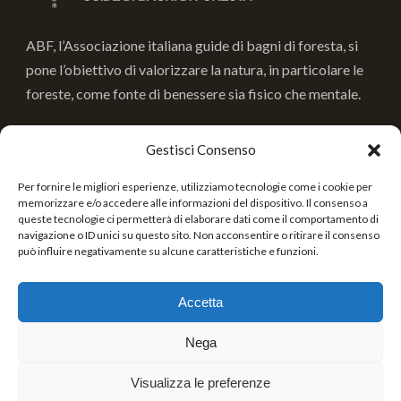
ABF, l’Associazione italiana guide di bagni di foresta, si
pone l’obiettivo di valorizzare la natura, in particolare le
foreste, come fonte di benessere sia fisico che mentale.
Gestisci Consenso
INFORMAZIONI
Per fornire le migliori esperienze, utilizziamo tecnologie come i cookie per
Associazione Italiana guide di Bagni di Foresta
memorizzare e/o accedere alle informazioni del dispositivo. Il consenso a
queste tecnologie ci permetterà di elaborare dati come il comportamento di
navigazione o ID unici su questo sito. Non acconsentire o ritirare il consenso
Cod. Fisc. 91022680036
può influire negativamente su alcune caratteristiche e funzioni.
Informativa Privacy
Accetta
associazioneabf@gmail.com
Nega
Visualizza le preferenze
Copyright 2026 Guide di bagni di foresta, All Right