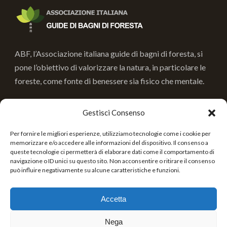
ABF, l’Associazione italiana guide di bagni di foresta, si
pone l’obiettivo di valorizzare la natura, in particolare le
foreste, come fonte di benessere sia fisico che mentale.
Gestisci Consenso
INFORMAZIONI
Per fornire le migliori esperienze, utilizziamo tecnologie come i cookie per
Associazione Italiana guide di Bagni di Foresta
memorizzare e/o accedere alle informazioni del dispositivo. Il consenso a
queste tecnologie ci permetterà di elaborare dati come il comportamento di
navigazione o ID unici su questo sito. Non acconsentire o ritirare il consenso
Cod. Fisc. 91022680036
può influire negativamente su alcune caratteristiche e funzioni.
Informativa Privacy
Accetta
associazioneabf@gmail.com
Nega